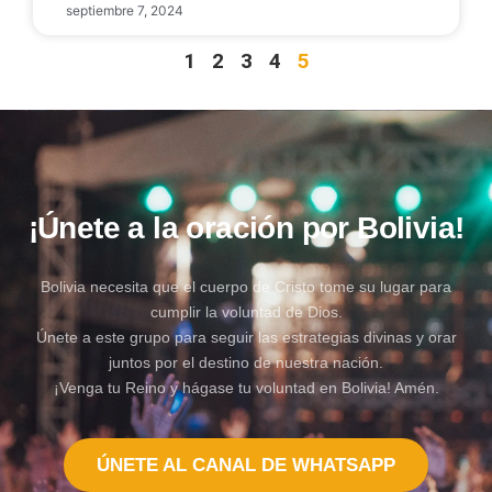
septiembre 7, 2024
1
2
3
4
5
¡Únete a la oración por Bolivia!
Bolivia necesita que el cuerpo de Cristo tome su lugar para
cumplir la voluntad de Dios.
Únete a este grupo para seguir las estrategias divinas y orar
juntos por el destino de nuestra nación.
¡Venga tu Reino y hágase tu voluntad en Bolivia! Amén.
ÚNETE AL CANAL DE WHATSAPP