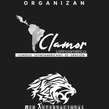
O R G A N I Z A N