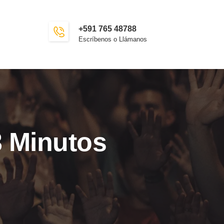
+591 765 48788
Escríbenos o Llámanos
3 Minutos